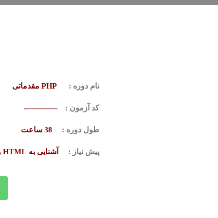
نام دوره :
PHP مقدماتی
کد آزمون :
————-
طول دوره :
38 ساعت
پیش نیاز :
آشنایی به HTML و CSS