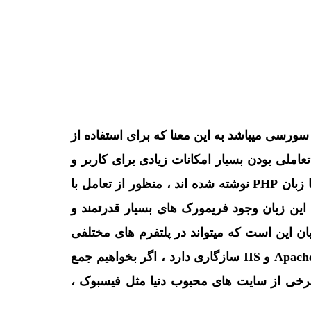
سی یا اسکریپت نویسی اپن سورسی میباشد به این معنا که برای استفاده از
ن زبان به جهت تعاملی بودن بسیار امکانات زیادی برای کاربر و
برنامه نویس میگذارد از آنجا که میتوان دید که امروزه اکثر وب سایت های که تعامل زیادی با کاربران دارند با زبان PHP نوشته شده اند ، منظور از تعامل با
این زبان وجود فریمورک های بسیار قدرتمند و
دیگر از مزایای این زبان این است که میتواند در پلتفرم های مختلفی
همچون ویندوز ، لینوکس ، مکنتاش و ... اجرا شود همچنین با تمام سرورهای که امروز استفاده میشوند مثل Apache و IIS سازگاری دارد ، اگر بخواهیم جمع
 که برخی از سایت های محبوب دنیا مثل فیسبوک ،