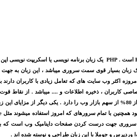
PHP مخفف Personal Hypertext Preprocessor است . PHP یک زبان برنامه نوی
زبان هیچ هرینه پرداخت نمی کنید . PHP یک زبان بسیار قوی سمت سروری میباشد ، ای
ی کاربران ، ذخیره اطلاعات و .... میباشد . از نقاط قوت 
محبوبی مثل لاراول و سیمفونی است که بیش از 80% از سهم بازار وب را دارد . یکی 
بان قدرتمند سمت سروری جهت درست کردن صفحات داینامیک وب است
ا وردپرس و جوملا با این زبان طراحی و نوسته شده اند .