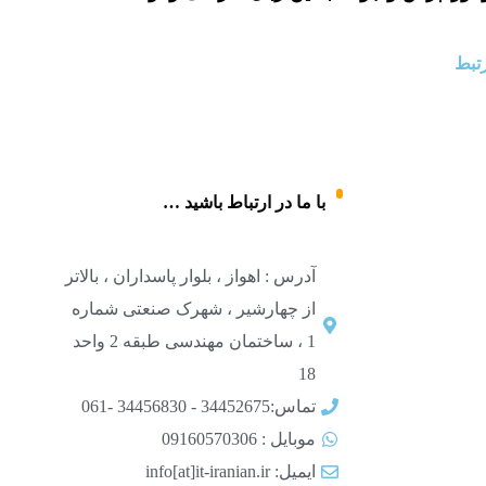
تبط
با ما در ارتباط باشید …
آدرس : اهواز ، بلوار پاسداران ، بالاتر
از چهارشیر ، شهرک صنعتی شماره
1 ، ساختمان مهندسی طبقه 2 واحد
18
تماس:34452675 - 34456830 -061
موبایل : 09160570306
ایمیل: info[at]it-iranian.ir