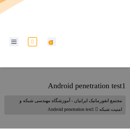
به وب سایت مجتمع انفورماتیک ایرانیان خوش آمدید...
0
Android penetration test1
مجتمع انفورماتیک ایرانیان - آموزشگاه مهندسی شبکه و
امنیت شبکه
Android penetration test1