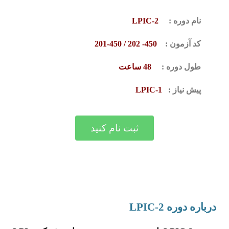
نام دوره :
LPIC-2
کد آزمون :
450- 202 / 450-201
طول دوره :
48 ساعت
پیش نیاز :
LPIC-1
ثبت نام کنید
درباره دوره LPIC-2