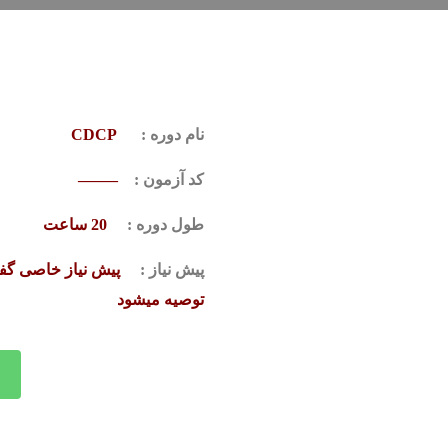
نام دوره :
CDCP
کد آزمون :
——–
طول دوره :
20 ساعت
پیش نیاز :
توصیه میشود