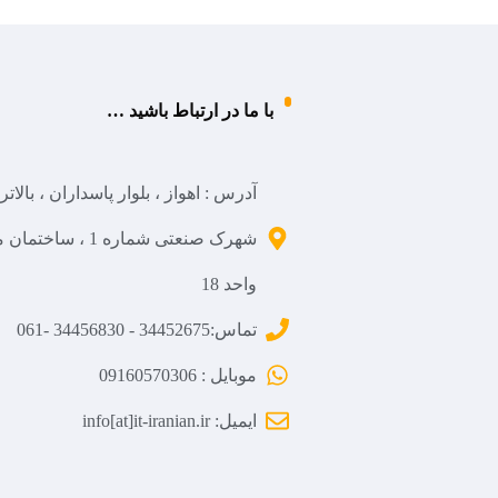
با ما در ارتباط باشید …
آدرس : اهواز ، بلوار پاسداران ، بالاتر
واحد 18
تماس:34452675 - 34456830 -061
موبایل : 09160570306
ایمیل: info[at]it-iranian.ir