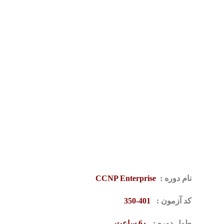
نام دوره :
CCNP Enterprise
کد آزمون :
401-350
طول دوره :
6۰ ساعت