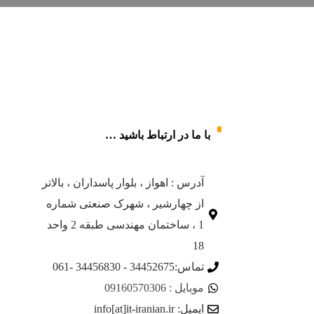
با ما در ارتباط باشید …
آدرس : اهواز ، بلوار پاسداران ، بالاتر
از چهارشیر ، شهرک صنعتی شماره
1 ، ساختمان مهندسی طبقه 2 واحد
18
تماس:34452675 - 34456830 -061
موبایل : 09160570306
ایمیل: info[at]it-iranian.ir