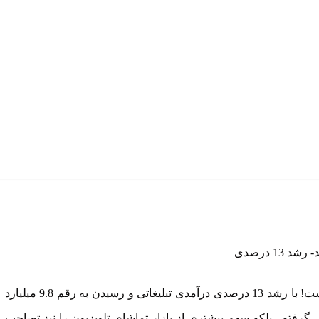
بار دیگر ثابت کرد که غول تبلیغات دیجیتال است! با رشد 13 درصدی درآمدی تبلیغاتی و رسیدن به رقم 9.8 میلیارد
شی گرفته ، بلکه سهم بیشتری از بازار تماشای تلویزیون را نیز تصاحب