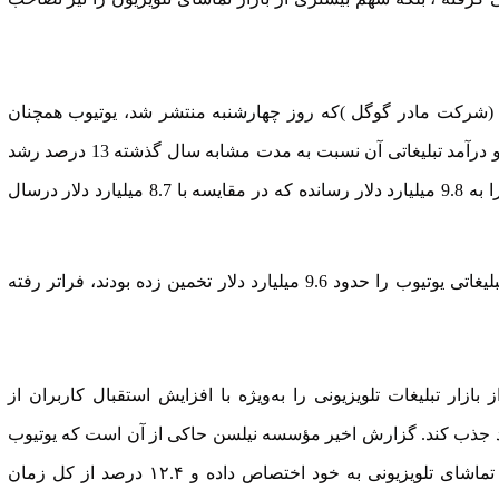
شرکت مادر گوگل )که روز چهارشنبه منتشر شد، یوتیوب همچنان
جایگاه پیشرو خود را در بازار پخش آنلاین حفظ کرده و درآمد تبلیغاتی آن نسبت به مدت مشابه سال گذشته 13 درصد رشد
داشته است . این افزایش، درآمد کل تبلیغات یوتیوب را به 9.8 میلیارد دلار رسانده که در مقایسه با 8.7 میلیارد دلار درسال
این رقم حتی از پیش بینی های تحلیلگران که درآمد تبلیغاتی یوتیوب را حدود 9.6 میلیارد دلار تخمین زده بودند، فراتر رفته
ار تبلیغات تلویزیونی را به‌ویژه با افزایش استقبال کاربران از
ند جذب کند. گزارش اخیر مؤسسه نیلسن حاکی از آن است که یوتیوب
برای سومین ماه متوالی، جایگاه نخست را در سهم تماشای تلویزیونی به خود اختصاص داده و ۱۲.۴ درصد از کل زمان